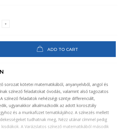
ADD TO CART
ON
ző sorozat kötetei matematikából, anyanyelvből, angol és
lnak színező feladatokat óvodás, valamint alsó tagozatos
 színező feladatok nehézségi szintje differenciált,
dik, ugyanakkor alkalmazkodik az adott korosztály
árgyhoz és a munkafüzet tematikájához. A színezés mellett
dekességeket tudhatnak meg, Nézz utána! címmel pedig
 kisdiákok. A Varázslatos színező matematikából második