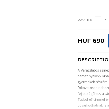
QUANTITY:
HUF 690
DESCRIPTI
A Varázslatos színe
német nyelvből kíná
gyermekek részére. A
fokozatosan neheze
fejlettségéhez, a t
Tudod-e? címmel ér
búvárkodhatnak is a