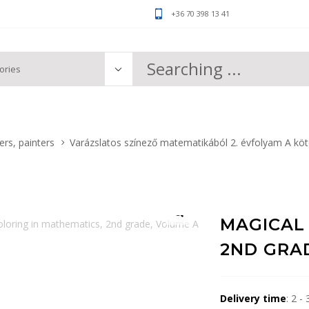
+36 70 398 13 41
rs, painters
Varázslatos színező matematikából 2. évfolyam A köt
MAGICAL
2ND GRA
Delivery time
: 2 -